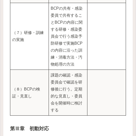
BCPの共有・感染
委員で共有するこ
とBCPの内容に関
する研修・感染委
（７）研修・訓練
員会で行う感染予
の実施
防研修で実施BCP
の内容に沿った訓
練・消毒方法・汚
物処理の方法
課題の確認・感染
委員会で確認を研
（８）BCPの検
修後に行う。定期
証・見直し
的な見直し・委員
会を開催時に検討
する
第Ⅲ章 初動対応