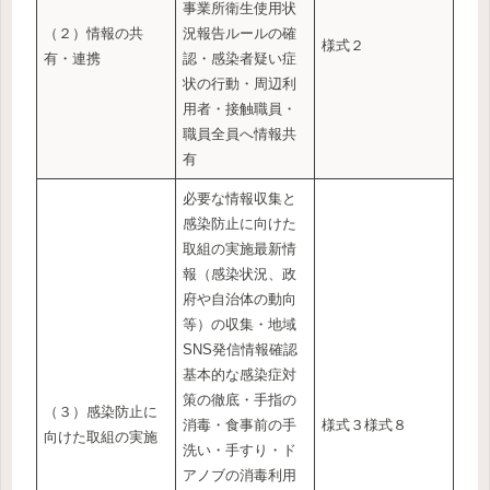
事業所衛生使用状
（２）情報の共
況報告ルールの確
様式２
有・連携
認・感染者疑い症
状の行動・周辺利
用者・接触職員・
職員全員へ情報共
有
必要な情報収集と
感染防止に向けた
取組の実施最新情
報（感染状況、政
府や自治体の動向
等）の収集・地域
SNS発信情報確認
基本的な感染症対
策の徹底・手指の
（３）感染防止に
消毒・食事前の手
様式３様式８
向けた取組の実施
洗い・手すり・ド
アノブの消毒利用