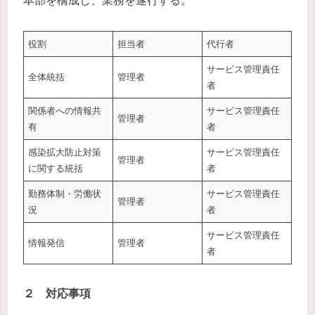
本部を構成し、業務を遂行する。
役割
担当者
代行者
サービス管理責任
全体統括
管理者
者
関係者への情報共
サービス管理責任
管理者
有
者
感染拡大防止対策
サービス管理責任
管理者
に関する統括
者
勤務体制・労働状
サービス管理責任
管理者
況
者
サービス管理責任
情報発信
管理者
者
２ 対応事項