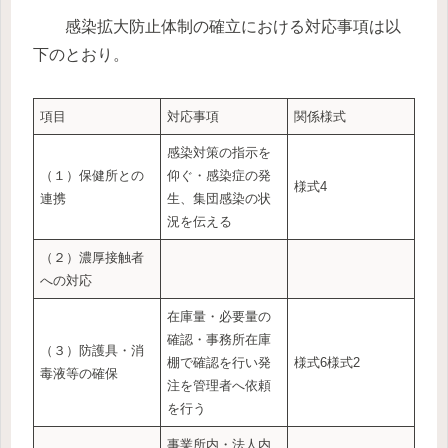
感染拡大防止体制の確立における対応事項は以
下のとおり。
項目
対応事項
関係様式
感染対策の指示を
（１）保健所との
仰ぐ・感染症の発
様式4
連携
生、集団感染の状
況を伝える
（２）濃厚接触者
への対応
在庫量・必要量の
確認・事務所在庫
（３）防護具・消
棚で確認を行い発
様式6様式2
毒液等の確保
注を管理者へ依頼
を行う
事業所内・法人内