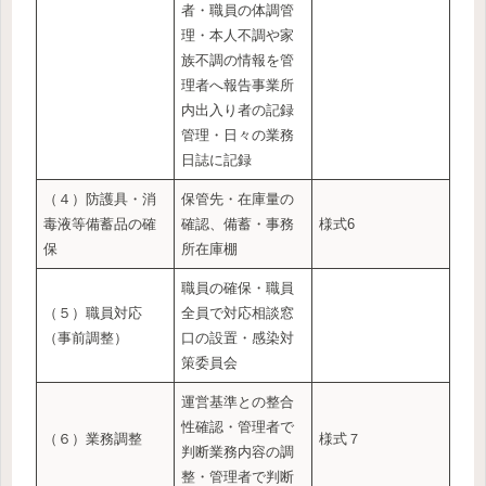
者・職員の体調管
理・本人不調や家
族不調の情報を管
理者へ報告事業所
内出入り者の記録
管理・日々の業務
日誌に記録
（４）防護具・消
保管先・在庫量の
毒液等備蓄品の確
確認、備蓄・事務
様式6
保
所在庫棚
職員の確保・職員
（５）職員対応
全員で対応相談窓
（事前調整）
口の設置・感染対
策委員会
運営基準との整合
性確認・管理者で
（６）業務調整
様式７
判断業務内容の調
整・管理者で判断