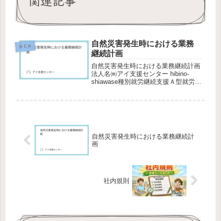
関連記事
自然災害発生時における業務
ＢＣＰ
継続計画
自然災害発生時における業務継続計画
法人名㈱アイ支援センター hibino-
shiawase種別就労継続支援Ａ型就労継
続支援Ｂ型代表者長谷川 瑠璃子管理
者長谷川 幸郎所在地北海道札幌市白
石区 菊水２条３丁目１− ２５電話番
号011-374-4...
自然災害発生時における業務継続計
画
社内規則