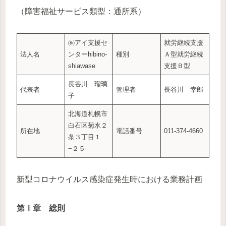
（障害福祉サービス類型：通所系）
㈱アイ支援セ
就労継続支援
法人名
ンターhibino-
種別
Ａ型就労継続
shiawase
支援Ｂ型
長谷川 瑠璃
代表者
管理者
長谷川 幸郎
子
北海道札幌市
白石区菊水２
所在地
電話番号
011-374-4660
条３丁目１
−２５
新型コロナウイルス感染症発生時における業務計画
第Ⅰ章 総則