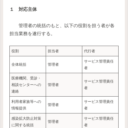
１ 対応主体
管理者の統括のもと、以下の役割を担う者が各
担当業務を遂行する。
役割
担当者
代行者
サービス管理責任
全体統括
管理者
者
医療機関、受診・
サービス管理責任
相談センターへの
管理者
者
連絡
利用者家族等への
サービス管理責任
管理者
情報提供
者
感染拡大防止対策
サービス管理責任
管理者
に関する統括
者