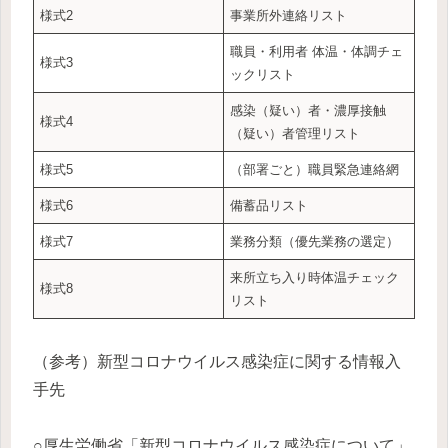
様式2
事業所外連絡リスト
職員・利用者 体温・体調チェ
様式3
ックリスト
感染（疑い）者・濃厚接触
様式4
（疑い）者管理リスト
様式5
（部署ごと）職員緊急連絡網
様式6
備蓄品リスト
様式7
業務分類（優先業務の選定）
来所立ち入り時体温チェック
様式8
リスト
（参考）新型コロナウイルス感染症に関する情報入
手先
○厚生労働省「新型コロナウイルス感染症について」