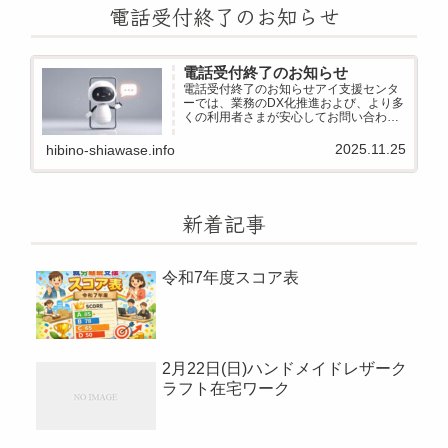
電話受付終了のお知らせ
電話受付終了のお知らせ
電話受付終了のお知らせアイ支援センタ
ーでは、業務のDX化推進および、より多
くの利用者さまが安心してお問い合わせ
いただける環境づくりのため、電話での
受付を終了し、AIによる受電システムへ
2025.11.25
hibino-shiawase.info
移行いたしました。当センターには「電
話が苦手」「文字でや...
新着記事
令和7年度スコア表
2月22日(日)ハンドメイドレザーク
ラフト在宅ワーク