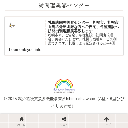
訪問理美容センター
札幌訪問理美容センター｜札幌市、札幌市
近郊の外出困難な方へご自宅、各種施設へ
訪問出張理容美容致します
札幌市内、ご自宅、各種施設へ訪問出張理
容、美容いたします。札幌市福祉サービス利
用できます。札幌市より認定されると年4回ま
で補助が受けられます。外出困難な方、自
houmonbiyou.info
宅、老人ホーム、グループホーム、医療、病
院、サービス付高齢者住宅、障がい者支援施
設...
© 2025 就労継続支援多機能事業所hibino-shiawase（A型・B型ひび
のしあわせ）.
ホーム
シェア
トップ