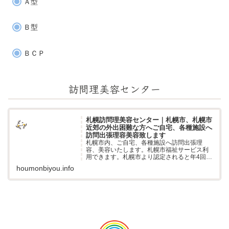
Ａ型
Ｂ型
ＢＣＰ
訪問理美容センター
札幌訪問理美容センター｜札幌市、札幌市
近郊の外出困難な方へご自宅、各種施設へ
訪問出張理容美容致します
札幌市内、ご自宅、各種施設へ訪問出張理
容、美容いたします。札幌市福祉サービス利
用できます。札幌市より認定されると年4回ま
で補助が受けられます。外出困難な方、自
houmonbiyou.info
宅、老人ホーム、グループホーム、医療、病
院、サービス付高齢者住宅、障がい者支援施
設...