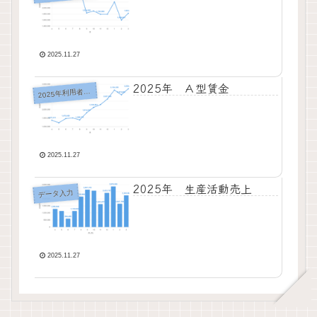
2025.11.27
2025年 Ａ型賃金
2
025年利用者状況
2025.11.27
2025年 生産活動売上
データ入力
2025.11.27