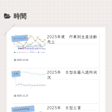
時間
2025年度 作業別生産活動
データ入力
売上
2025.12.04
2025年 Ｂ型在籍入退所状
Ｂ型
況
2025.11.27
2025年 Ｂ型工賃
2
025年利用者状況